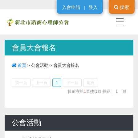
入會申請
登入
搜索
|
會員大會報名
首頁
>
公會活動
>
會員大會報名
第一頁
上一頁
1
下一頁
尾頁
目前在第
1
頁
/
共
1
頁
轉到
頁
公會活動