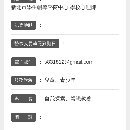
新北市學生輔導諮商中心 學校心理師
：
執登地點
：
醫事人員執照到期日
：
s831812@gmail.com
電子郵件
：
兒童、青少年
服務對象
：
自我探索、親職教養
專 長
：
備 註