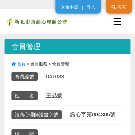
入會申請
登入
搜索
|
會員管理
首頁
>
會員服務
>
會員管理
：
041033
會員編號
：
王品媛
姓 名
：
諮心字第004305號
諮商心理師證書字號
：
現 職