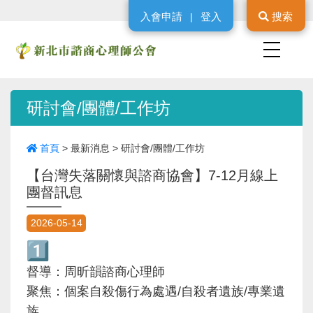
入會申請
登入
搜索
|
研討會/團體/工作坊
首頁
>
最新消息
>
研討會/團體/工作坊
【台灣失落關懷與諮商協會】7-12月線上
團督訊息
2026-05-14
督導：周昕韻諮商心理師
聚焦：個案自殺傷行為處遇/自殺者遺族/專業遺
族