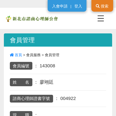
入會申請
登入
搜索
|
會員管理
首頁
>
會員服務
>
會員管理
：
143008
會員編號
：
廖翊廷
姓 名
：
004922
諮商心理師證書字號
：
現 職